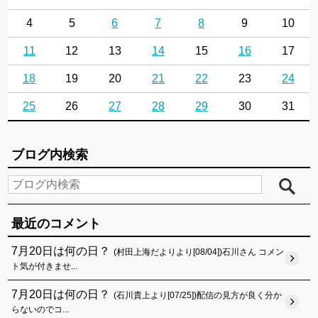
4
5
6
7
8
9
10
11
12
13
14
15
16
17
18
19
20
21
22
23
24
25
26
27
28
29
30
31
ブログ内検索
最近のコメント
7月20日は何の日？
(村田上海だよりより[08/04])石川さん コメン
ト気が付きませ...
7月20日は何の日？
(石川貴上より[07/25])配信の見方が良く分か
らないのでコ...