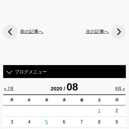
前の記事へ
次の記事へ
ブログメニュー
08
2020 /
« 7月
9月 »
月
火
水
木
金
土
日
1
2
3
4
5
6
7
8
9