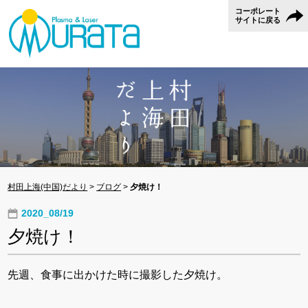
コーポレート
サイトに戻る
村田上海(中国)だより
>
ブログ
>
夕焼け！
2020_08/19
夕焼け！
先週、食事に出かけた時に撮影した夕焼け。