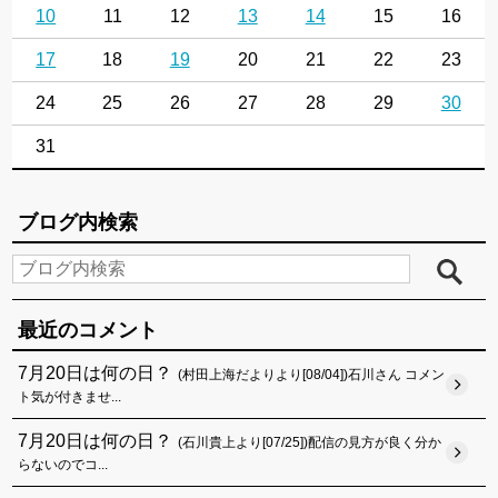
10
11
12
13
14
15
16
17
18
19
20
21
22
23
24
25
26
27
28
29
30
31
ブログ内検索
最近のコメント
7月20日は何の日？
(村田上海だよりより[08/04])石川さん コメン
ト気が付きませ...
7月20日は何の日？
(石川貴上より[07/25])配信の見方が良く分か
らないのでコ...