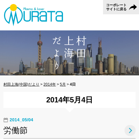
コーポレート
サイトに戻る
村田上海(中国)だより
>
2014年
>
5月
>
4日
2014年5月4日
2014_05/04
労働節