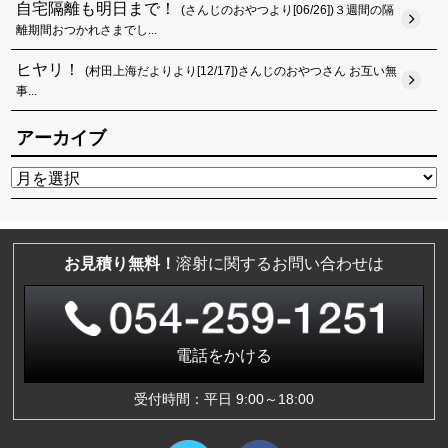
自宅隔離も明日まで！
(さんじのおやつより[06/26])３週間の隔
離期間おつかれさまでし...
ヒヤリ！
(村田上海だよりより[12/17])さんじのおやつさん お互い無
事...
アーカイブ
お見積り無料！
溶射に関するお問い合わせは
電話をかける
受付時間：平日 9:00～18:00