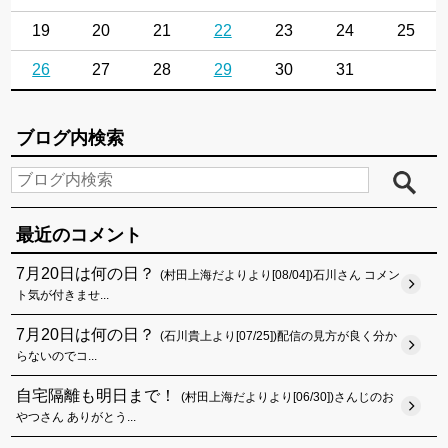
19
20
21
22
23
24
25
26
27
28
29
30
31
ブログ内検索
最近のコメント
7月20日は何の日？
(村田上海だよりより[08/04])石川さん コメン
ト気が付きませ...
7月20日は何の日？
(石川貴上より[07/25])配信の見方が良く分か
らないのでコ...
自宅隔離も明日まで！
(村田上海だよりより[06/30])さんじのお
やつさん ありがとう...