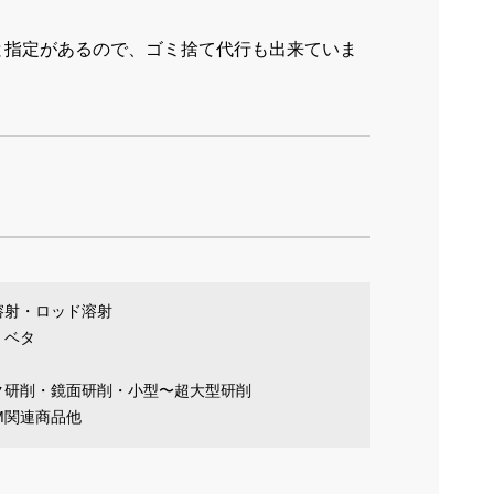
00と指定があるので、ゴミ捨て代行も出来ていま
溶射・ロッド溶射
・ベタ
ク研削・鏡面研削・小型〜超大型研削
EM関連商品他