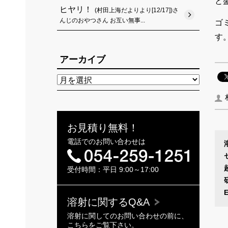
と
ヒヤリ！
(村田上海だよりより[12/17])さ
んじのおやつさん お互い無事...
ゴ
す
アーカイブ
お見積り無料！
電話でのお問い合わせは
受付時間：平日 9:00～17:00
溶射に関するQ&A
溶射に関してのお問い合わせの前に、
こちらをご覧下さい。