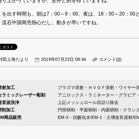
盛り上がっていますが、意外と的を得ていますね。
ミを出す時間も、朝は7：00～9：00、夜は、18：00～20：
。流石中国商売熱心だし、動きが早いですね。
村田上海だより
2019年07月23日 08:46
コメント
(0)
溶射加工
プラズマ溶射・ＨＶＯＦ溶射・ワイヤー
セラミックレーザー彫刻
アニロックス・ラミネーター・グラビア
超音波洗浄
上記メッシュロール目詰り除去
研削加工
円筒研削・平面研削・内面研削・クラン
EM商品販売
EM-X・抗酸化水/EM-1・土壌改良資材/