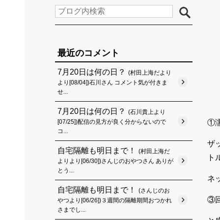
最近のコメント
7月20日は何の日？
(村田上海だより
より[08/04])石川さん コメント気が付きま
せ...
7月20日は何の日？
(石川貴上より
[07/25])配信の見方が良く分からないので
①
コ...
ザ
自宅隔離も明日まで！
(村田上海だ
ト
よりより[06/30])さんじのおやつさん ありが
とう...
ネ
自宅隔離も明日まで！
(さんじのお
③
やつより[06/26])３週間の隔離期間おつかれ
さまでし...