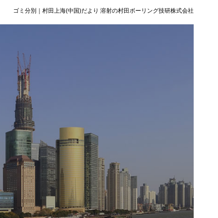
ゴミ分別｜村田上海(中国)だより 溶射の村田ボーリング技研株式会社