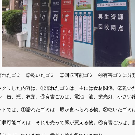
濡れたゴミ ②乾いたゴミ ③回収可能ゴミ ④有害ゴミに分
ックリした内容は、①濡れたゴミは、主には食材関係。②乾い
ル、缶、瓶、衣類。④有害ごみは、電池、油、蛍光灯、小さい
ットでは、①濡れたゴミは、豚が食べられる物。②乾いたゴミ
回収可能ゴミは、それを売って豚が買える物。④有害ごみは、