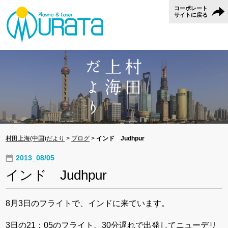
コーポレート
サイトに戻る
村田上海(中国)だより
>
ブログ
>
インド Judhpur
2013_08/05
インド Judhpur
8月3日のフライトで、インドに来ています。
3日の21：05のフライト。30分遅れで出発してニューデリ