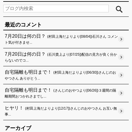
最近のコメント
7月20日は何の日？
(村田上海だよりより[08/04])石川さん コメン
ト気が付きませ...
7月20日は何の日？
(石川貴上より[07/25])配信の見方が良く分か
らないのでコ...
自宅隔離も明日まで！
(村田上海だよりより[06/30])さんじのお
やつさん ありがとう...
自宅隔離も明日まで！
(さんじのおやつより[06/26])３週間の隔
離期間おつかれさまでし...
ヒヤリ！
(村田上海だよりより[12/17])さんじのおやつさん お互い無
事...
アーカイブ