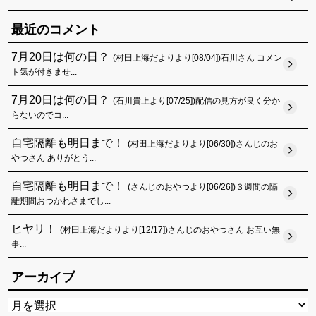
最近のコメント
7月20日は何の日？
(村田上海だよりより[08/04])石川さん コメン
ト気が付きませ...
7月20日は何の日？
(石川貴上より[07/25])配信の見方が良く分か
らないのでコ...
自宅隔離も明日まで！
(村田上海だよりより[06/30])さんじのお
やつさん ありがとう...
自宅隔離も明日まで！
(さんじのおやつより[06/26])３週間の隔
離期間おつかれさまでし...
ヒヤリ！
(村田上海だよりより[12/17])さんじのおやつさん お互い無
事...
アーカイブ