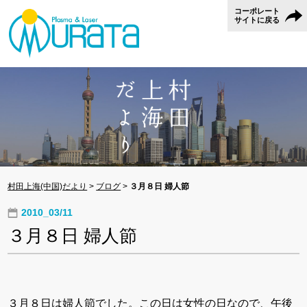
コーポレート
サイトに戻る
村田上海(中国)だより
>
ブログ
>
３月８日 婦人節
2010_03/11
３月８日 婦人節
３月８日は婦人節でした。この日は女性の日なので、午後