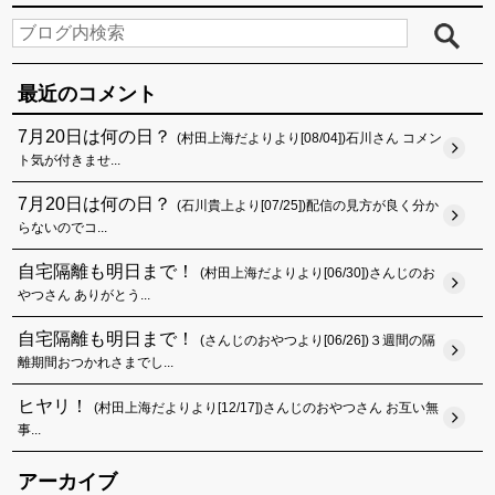
最近のコメント
7月20日は何の日？
(村田上海だよりより[08/04])石川さん コメン
ト気が付きませ...
7月20日は何の日？
(石川貴上より[07/25])配信の見方が良く分か
らないのでコ...
自宅隔離も明日まで！
(村田上海だよりより[06/30])さんじのお
やつさん ありがとう...
自宅隔離も明日まで！
(さんじのおやつより[06/26])３週間の隔
離期間おつかれさまでし...
ヒヤリ！
(村田上海だよりより[12/17])さんじのおやつさん お互い無
事...
アーカイブ