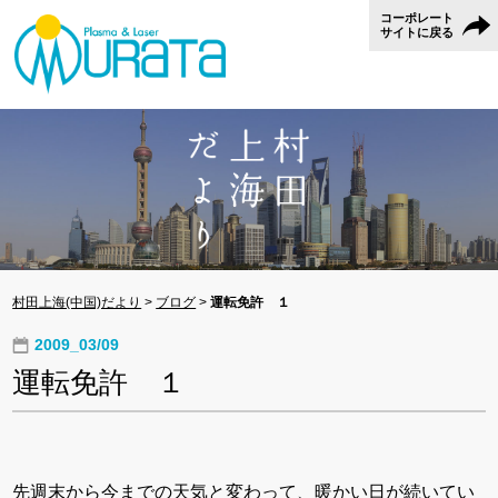
コーポレート
サイトに戻る
村田上海(中国)だより
>
ブログ
>
運転免許 １
2009_03/09
運転免許 １
先週末から今までの天気と変わって、暖かい日が続いてい