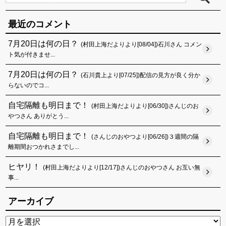
最近のコメント
7月20日は何の日？
(村田上海だよりより[08/04])石川さん コメン
ト気が付きませ...
7月20日は何の日？
(石川貴上より[07/25])配信の見方が良く分か
らないのでコ...
自宅隔離も明日まで！
(村田上海だよりより[06/30])さんじのお
やつさん ありがとう...
自宅隔離も明日まで！
(さんじのおやつより[06/26])３週間の隔
離期間おつかれさまでし...
ヒヤリ！
(村田上海だよりより[12/17])さんじのおやつさん お互い無
事...
アーカイブ