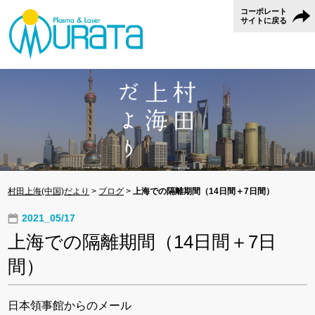
コーポレート
サイトに戻る
村田上海(中国)だより
>
ブログ
>
上海での隔離期間（14日間＋7日間）
2021_05/17
上海での隔離期間（14日間＋7日
間）
日本領事館からのメール