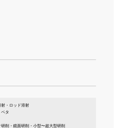
溶射・ロッド溶射
・ベタ
ク研削・鏡面研削・小型〜超大型研削