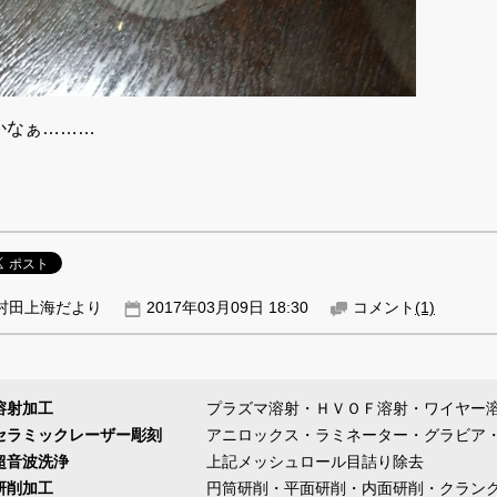
かなぁ………
村田上海だより
2017年03月09日 18:30
コメント
(1)
溶射加工
プラズマ溶射・ＨＶＯＦ溶射・ワイヤー
セラミックレーザー彫刻
アニロックス・ラミネーター・グラビア
超音波洗浄
上記メッシュロール目詰り除去
研削加工
円筒研削・平面研削・内面研削・クラン