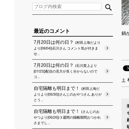
最近のコメント
鍋
7月20日は何の日？
(村田上海だより
より[08/04])石川さん コメント気が付きま
せ...
7月20日は何の日？
(石川貴上より
[07/25])配信の見方が良く分からないので
コ...
自宅隔離も明日まで！
(村田上海だ
よりより[06/30])さんじのおやつさん ありが
とう...
自宅隔離も明日まで！
(さんじのお
やつより[06/26])３週間の隔離期間おつかれ
さまでし...