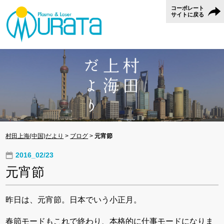
コーポレート
サイトに戻る
村田上海(中国)だより
>
ブログ
>
元宵節
2016_02/23
元宵節
昨日は、元宵節。日本でいう小正月。
春節モードもこれで終わり、本格的に仕事モードになりま