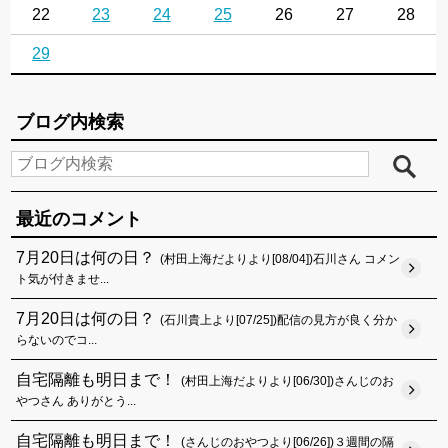
22
23
24
25
26
27
28
29
ブログ内検索
最近のコメント
7月20日は何の日？
(村田上海だよりより[08/04])石川さん コメン
ト気が付きませ...
7月20日は何の日？
(石川貴上より[07/25])配信の見方が良く分か
らないのでコ...
自宅隔離も明日まで！
(村田上海だよりより[06/30])さんじのお
やつさん ありがとう...
自宅隔離も明日まで！
(さんじのおやつより[06/26])３週間の隔