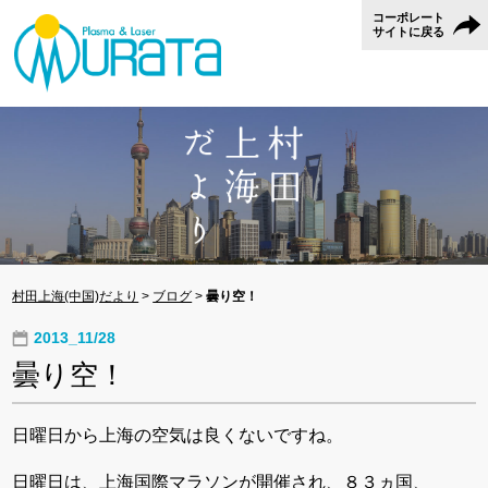
コーポレート
サイトに戻る
村田上海(中国)だより
>
ブログ
>
曇り空！
2013_11/28
曇り空！
日曜日から上海の空気は良くないですね。
日曜日は、上海国際マラソンが開催され、８３ヵ国、