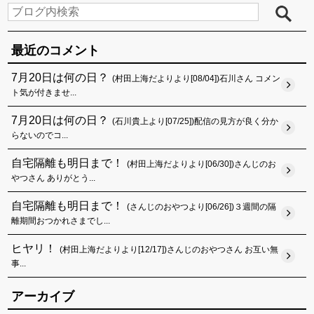
最近のコメント
7月20日は何の日？
(村田上海だよりより[08/04])石川さん コメン
ト気が付きませ...
7月20日は何の日？
(石川貴上より[07/25])配信の見方が良く分か
らないのでコ...
自宅隔離も明日まで！
(村田上海だよりより[06/30])さんじのお
やつさん ありがとう...
自宅隔離も明日まで！
(さんじのおやつより[06/26])３週間の隔
離期間おつかれさまでし...
ヒヤリ！
(村田上海だよりより[12/17])さんじのおやつさん お互い無
事...
アーカイブ