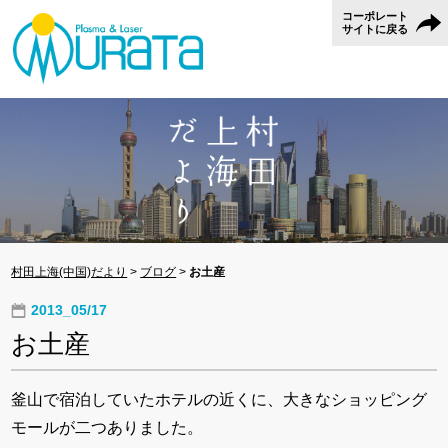
コーポレート
サイトに戻る
村田上海(中国)だより
>
ブログ
>
お土産
2013_05/17
お土産
釜山で宿泊していたホテルの近くに、大きなショッピング
モールが二つありました。