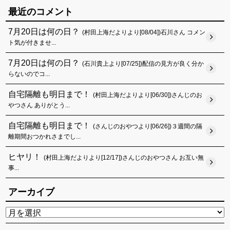
最近のコメント
7月20日は何の日？
(村田上海だよりより[08/04])石川さん コメン
ト気が付きませ...
7月20日は何の日？
(石川貴上より[07/25])配信の見方が良く分か
らないのでコ...
自宅隔離も明日まで！
(村田上海だよりより[06/30])さんじのお
やつさん ありがとう...
自宅隔離も明日まで！
(さんじのおやつより[06/26])３週間の隔
離期間おつかれさまでし...
ヒヤリ！
(村田上海だよりより[12/17])さんじのおやつさん お互い無
事...
アーカイブ