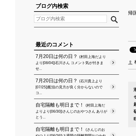
ブログ内検索
帰
最近のコメント
7月20日は何の日？
(村田上海だより
より[08/04])石川さん コメント気が付きま
せ...
7月20日は何の日？
(石川貴上より
[07/25])配信の見方が良く分からないので
コ...
自宅隔離も明日まで！
(村田上海だ
よりより[06/30])さんじのおやつさん ありが
とう...
自宅隔離も明日まで！
(さんじのお
やつより[06/26])３週間の隔離期間おつかれ