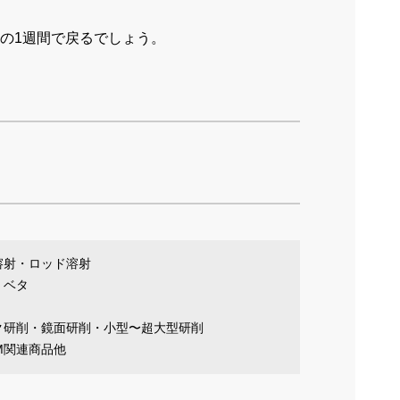
この1週間で戻るでしょう。
溶射・ロッド溶射
・ベタ
ク研削・鏡面研削・小型〜超大型研削
EM関連商品他