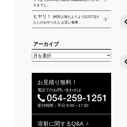
さまでし...
ヒヤリ！
(村田上海だよりより[12/17])さ
んじのおやつさん お互い無事...
アーカイブ
お見積り無料！
電話でのお問い合わせは
受付時間：平日 9:00～17:00
溶射に関するQ&A