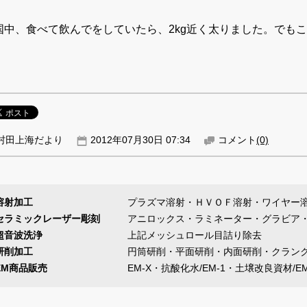
国中、食べて飲んでをしていたら、2kg近く太りました。でも
村田上海だより
2012年07月30日 07:34
コメント
(0)
溶射加工
プラズマ溶射・ＨＶＯＦ溶射・ワイヤー
セラミックレーザー彫刻
アニロックス・ラミネーター・グラビア
超音波洗浄
上記メッシュロール目詰り除去
研削加工
円筒研削・平面研削・内面研削・クラン
EM商品販売
EM-X・抗酸化水/EM-1・土壌改良資材/