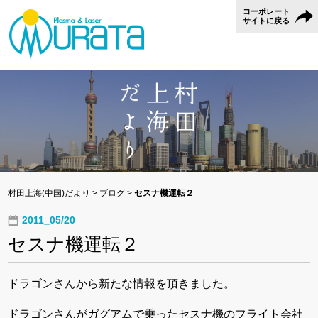
コーポレート
サイトに戻る
村田上海(中国)だより
>
ブログ
>
セスナ機運転２
2011_05/20
セスナ機運転２
ドラゴンさんから新たな情報を頂きました。
ドラゴンさんがガグアムで乗ったセスナ機のフライト会社